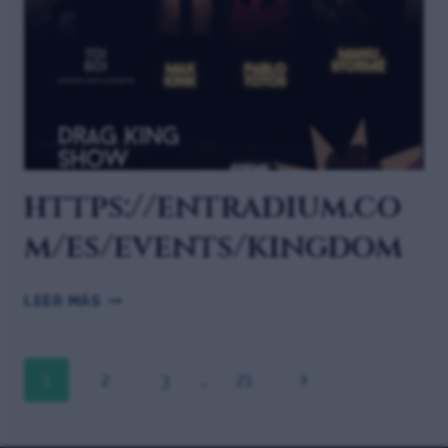
https://entradium.co
m/es/events/kingdom
LEER MÁS
1
2
3
…
21