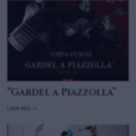
“Gardel a Piazzolla”
LEER MÁS