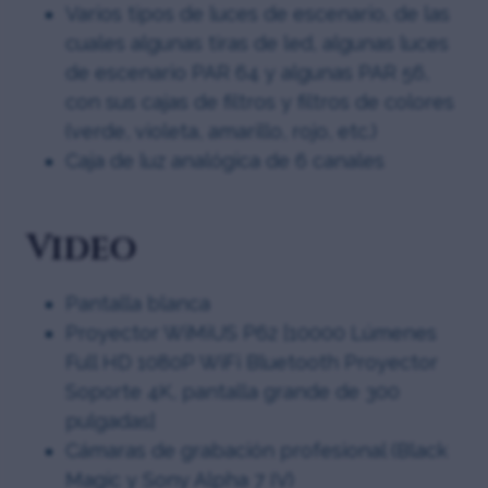
Varios tipos de luces de escenario, de las
cuales algunas tiras de led, algunas luces
de escenario PAR 64 y algunas PAR 56,
con sus cajas de filtros y filtros de colores
(verde, violeta, amarillo, rojo, etc.)
Caja de luz analógica de 6 canales
Video
Pantalla blanca
Proyector WiMiUS P62 [10000 Lúmenes
Full HD 1080P WiFi Bluetooth Proyector
Soporte 4K, pantalla grande de 300
pulgadas]
Cámaras de grabación profesional (Black
Magic y Sony Alpha 7 IV)