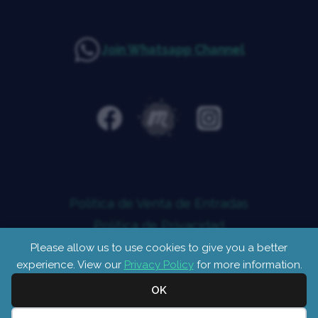
Join Whatsapp Channel
Política de Venta de Entradas
Política de Privacidad
Aviso Legal
Please allow us to use cookies to give you a better
experience. View our
Privacy Policy
for more information.
© 2026 Teatro Metamorfosis
OK
A
Lanterna
website