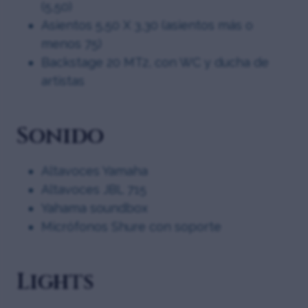
(5,50)
Asientos 5,50 X 3,30 (asientos más o
menos 75)
Backstage 20 MT2, con WC y ducha de
artistas
Sonido
Altavoces Yamaha
Altavoces JBL 715
Yahama soundbox
Micrófonos Shure con soporte
Lights