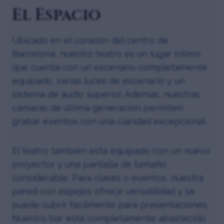
El Espacio
Ubicado en el corazón del centro de
Barcelona, nuestro teatro es un lugar íntimo
que cuenta con un escenario completamente
equipado, varias luces de escenario y un
sistema de audio superior. Además, nuestras
cámaras de última generación permiten
grabar eventos con una claridad excepcional.
El teatro también está equipado con un nuevo
proyector y una pantalla de tamaño
considerable. Para clases o eventos, nuestra
pared con espejos ofrece versatilidad y se
puede cubrir fácilmente para presentaciones.
Nuestro bar está completamente abastecido