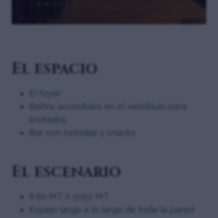
El espacio
El foyer
Baños accesibles en el vestíbulo para
invitados
Bar con bebidas y snacks
El escenario
6.60 MT X 5050 MT
Espejo largo a lo largo de toda la pared